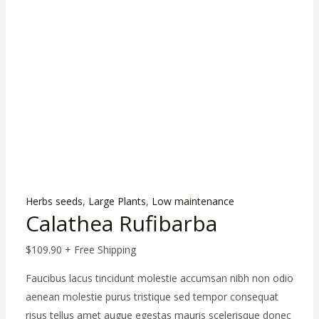
Herbs seeds
,
Large Plants
,
Low maintenance
Calathea Rufibarba
$
109.90
+ Free Shipping
Faucibus lacus tincidunt molestie accumsan nibh non odio
aenean molestie purus tristique sed tempor consequat
risus tellus amet augue egestas mauris scelerisque donec